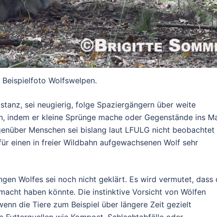
Beispielfoto Wolfswelpen.
tanz, sei neugierig, folge Spaziergängern über weite
n, indem er kleine Sprünge mache oder Gegenstände ins M
genüber Menschen sei bislang laut LFULG nicht beobachtet
für einen in freier Wildbahn aufgewachsenen Wolf sehr
ngen Wolfes sei noch nicht geklärt. Es wird vermutet, dass 
acht haben könnte. Die instinktive Vorsicht von Wölfen
nn die Tiere zum Beispiel über längere Zeit gezielt
e Futterquellen wie Kompost, Schlachtabfälle oder