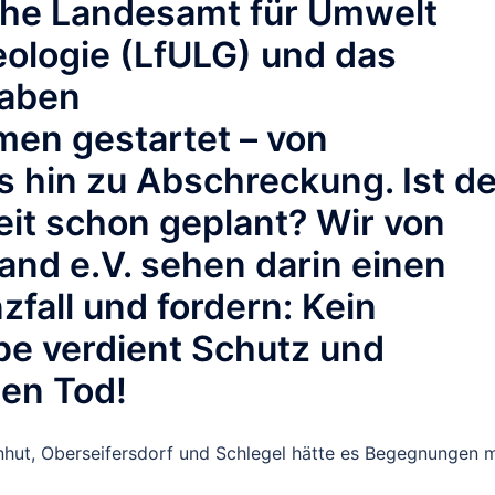
che Landesamt für Umwelt
ologie (LfULG) und das
haben
n gestartet – von
 hin zu Abschreckung. Ist de
eit schon geplant? Wir von
nd e.V. sehen darin einen
zfall und fordern:
Kein
pe verdient Schutz und
den Tod!
nhut, Oberseifersdorf und Schlegel hätte es Begegnungen m