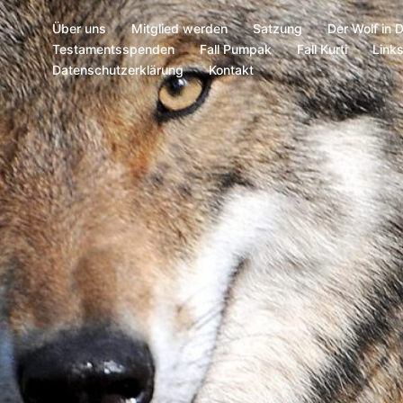
Über uns
Mitglied werden
Satzung
Der Wolf in 
Testamentsspenden
Fall Pumpak
Fall Kurti
Link
Datenschutzerklärung
Kontakt