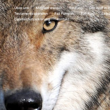
Über uns
Mitglied werden
Satzung
Der Wolf in 
Testamentsspenden
Fall Pumpak
Fall Kurti
Link
Datenschutzerklärung
Kontakt