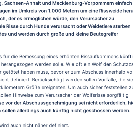
rg, Sachsen-Anhalt und Mecklenburg-Vorpommern einfach
 Tagen im Umkreis von 1.000 Metern um eine Rissweide her
ich, der es ermöglichen würde, den Verursacher zu
ele Risse durch Hunde verursacht oder Weidetiere sterben
des und werden durch große und kleine Beutegreifer
ass für die Bemessung eines erhöhten Rissaufkommens künft
 herangezogen werden solle. Wie oft ein Wolf den Schutzz
er getötet haben muss, bevor er zum Abschuss innerhalb vo
ht definiert. Berücksichtigt werden sollen Vorfälle, die si
kilometern Größe ereigneten. Um auch sicher feststellen z
sollen Hinweise zum Verursacher der Wolfsrisse sorgfältig
se vor der Abschussgenehmigung sei nicht erforderlich, h
 sollen allerdings auch künftig nicht geschossen werden.
ird auch nicht näher definiert.