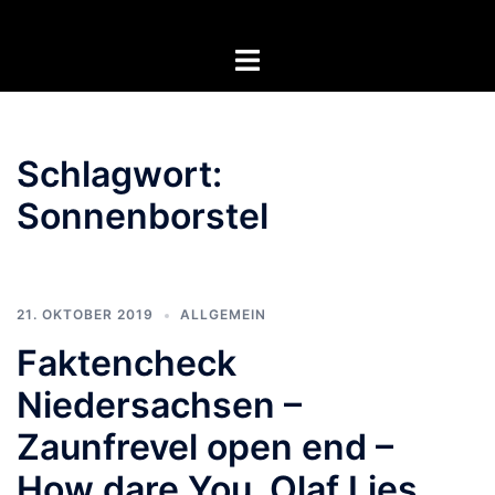
Zum
Inhalt
Menü
springen
umschalten
Schlagwort:
Sonnenborstel
21. OKTOBER 2019
ALLGEMEIN
Faktencheck
Niedersachsen –
Zaunfrevel open end –
How dare You, Olaf Lies