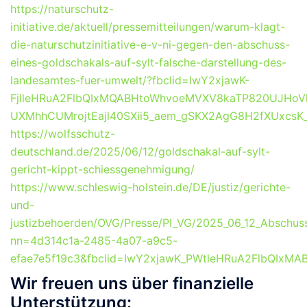
https://naturschutz-
initiative.de/aktuell/pressemitteilungen/warum-klagt-
die-naturschutzinitiative-e-v-ni-gegen-den-abschuss-
eines-goldschakals-auf-sylt-falsche-darstellung-des-
landesamtes-fuer-umwelt/?fbclid=IwY2xjawK-
FjlleHRuA2FlbQIxMQABHtoWhvoeMVXV8kaTP820UJHoV
UXMhhCUMrojtEajl40SXii5_aem_gSKX2AgG8H2fXUxcsK
https://wolfsschutz-
deutschland.de/2025/06/12/goldschakal-auf-sylt-
gericht-kippt-schiessgenehmigung/
https://www.schleswig-holstein.de/DE/justiz/gerichte-
und-
justizbehoerden/OVG/Presse/PI_VG/2025_06_12_Abschuss
nn=4d314c1a-2485-4a07-a9c5-
efae7e5f19c3&fbclid=IwY2xjawK_PWtleHRuA2FlbQIx
Wir freuen uns über finanzielle
Unterstützung: