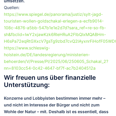
umsetzen.
Quellen:
https://www.spiegel.de/panorama/justiz/sylt-jagd-
touristen-wollen-goldschakal-erlegen-a-ecfb9014-
108c-4876-a5bb-547b1e1e2d7d?sara_ref=re-so-fb-
sh&fbclid=IwY2xjawKzk6RleHRuA2FlbQIxMQABHm-
H6sPa72eqRtGXxcV7gsTg9zbd7cvQ2lAyxnrFiHofF05
https://www.schleswig-
holstein.de/DE/landesregierung/ministerien-
behoerden/V/Presse/PI/2025/06/250605_Schakal_2?
nn=8103cc54-0c42-4647-bf7f-ac7b2404512a
Wir freuen uns über finanzielle
Unterstützung:
Konzerne und Lobbyisten bestimmen immer mehr –
und nicht im Interesse der Bürger und nicht zum
Wohle der Natur – mit. Deshalb ist es essentiell, dass