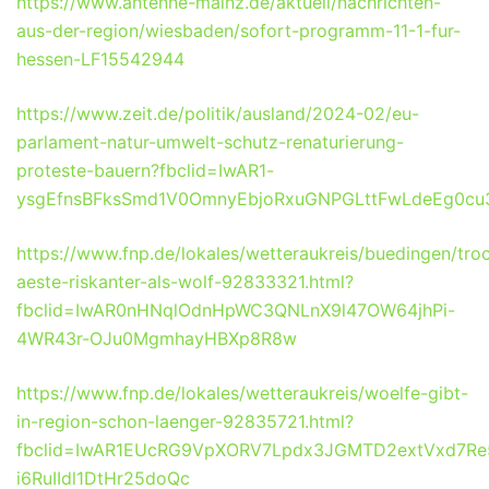
https://www.antenne-mainz.de/aktuell/nachrichten-
aus-der-region/wiesbaden/sofort-programm-11-1-fur-
hessen-LF15542944
https://www.zeit.de/politik/ausland/2024-02/eu-
parlament-natur-umwelt-schutz-renaturierung-
proteste-bauern?fbclid=IwAR1-
ysgEfnsBFksSmd1V0OmnyEbjoRxuGNPGLttFwLdeEg0cu
https://www.fnp.de/lokales/wetteraukreis/buedingen/tro
aeste-riskanter-als-wolf-92833321.html?
fbclid=IwAR0nHNqlOdnHpWC3QNLnX9l47OW64jhPi-
4WR43r-OJu0MgmhayHBXp8R8w
https://www.fnp.de/lokales/wetteraukreis/woelfe-gibt-
in-region-schon-laenger-92835721.html?
fbclid=IwAR1EUcRG9VpXORV7Lpdx3JGMTD2extVxd7Re
i6RuIIdl1DtHr25doQc