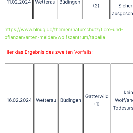
11.02.2024
Wetterau
Büdingen
(2)
Sicher
ausgesch
https://www.hlnug.de/themen/naturschutz/tiere-und-
pflanzen/arten-melden/wolfszentrum/tabelle
Hier das Ergebnis des zweiten Vorfalls:
kein
Gatterwild
16.02.2024
Wetterau
Büdingen
Wolf/an
(1)
Todesur