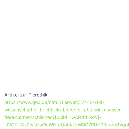
Artikel zur Tierethik:
https://www.geo.de/natur/tierwelt/17442-rtkl-
wissenschaftler-bricht-ein-biologie-tabu-wir-muessen-
tiere-vermenschlichen?fbclid=IwAR1h1-RoVj-
iJVGTUCx0lyNzwRuWHfeOohKLLWBO7RUY9KjrndyTvqq