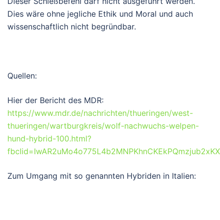
Dieser Schießbefehl darf nicht ausgeführt werden.
Dies wäre ohne jegliche Ethik und Moral und auch
wissenschaftlich nicht begründbar.
Quellen:
Hier der Bericht des MDR:
https://www.mdr.de/nachrichten/thueringen/west-
thueringen/wartburgkreis/wolf-nachwuchs-welpen-
hund-hybrid-100.html?
fbclid=IwAR2uMo4o775L4b2MNPKhnCKEkPQmzjub2xK
Zum Umgang mit so genannten Hybriden in Italien: