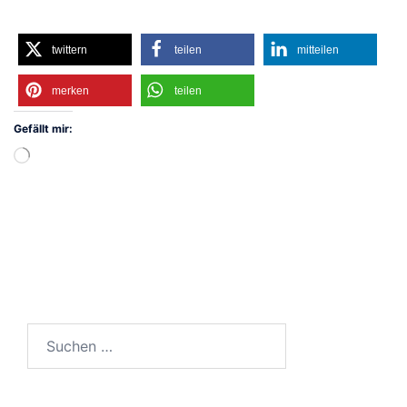
twittern
teilen
mitteilen
merken
teilen
Gefällt mir:
Wird
geladen …
Suchen
nach: