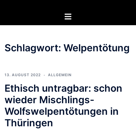
Zum
Inhalt
Menü
springen
umschalten
Schlagwort:
Welpentötung
13. AUGUST 2022
ALLGEMEIN
Ethisch untragbar: schon
wieder Mischlings-
Wolfswelpentötungen in
Thüringen