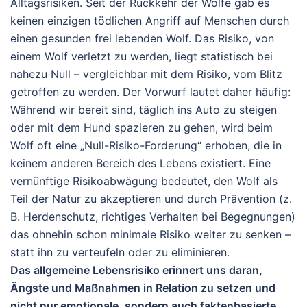
Alltagsrisiken. Seit der Rückkehr der Wölfe gab es
keinen einzigen tödlichen Angriff
auf Menschen durch
einen gesunden frei lebenden Wolf. Das Risiko, von
einem Wolf verletzt zu werden, liegt statistisch bei
nahezu Null – vergleichbar mit dem Risiko, vom Blitz
getroffen zu werden.
Der Vorwurf lautet daher häufig:
Während wir bereit sind, täglich ins Auto zu steigen
oder mit dem Hund spazieren zu gehen, wird beim
Wolf oft eine „Null-Risiko-Forderung“ erhoben, die in
keinem anderen Bereich des Lebens existiert. Eine
vernünftige Risikoabwägung bedeutet, den Wolf als
Teil der Natur zu akzeptieren und durch Prävention (z.
B. Herdenschutz, richtiges Verhalten bei Begegnungen)
das ohnehin schon minimale Risiko weiter zu senken –
statt ihn zu verteufeln oder zu eliminieren.
Das allgemeine Lebensrisiko erinnert uns daran,
Ängste und Maßnahmen in Relation zu setzen und
nicht nur emotionale, sondern auch faktenbasierte