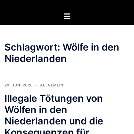
Zum
Inhalt
Menü
springen
umschalten
Schlagwort:
Wölfe in den
Niederlanden
29. JUNI 2026
ALLGEMEIN
Illegale Tötungen von
Wölfen in den
Niederlanden und die
Konsequenzen für