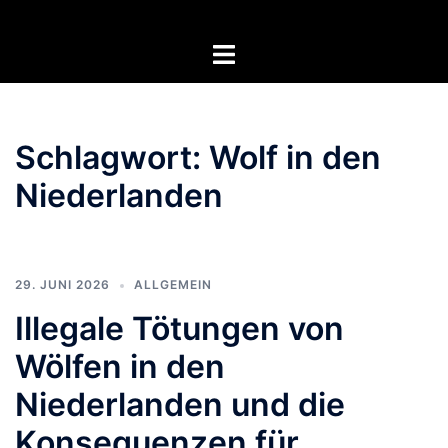
Zum
Inhalt
Menü
springen
umschalten
Schlagwort:
Wolf in den
Niederlanden
29. JUNI 2026
ALLGEMEIN
Illegale Tötungen von
Wölfen in den
Niederlanden und die
Konsequenzen für