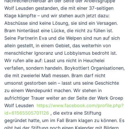
nachrecherchierbar an der Seite der Arbeitsgruppe
Wolf Leusden gestanden, die mit einer 37-seitigen
Klage kämpfte – und wir stehen auch jetzt dazu:
Abschüsse sind keine Lösung, sie sind ein Versagen.
Bram hinterlässt eine Lücke, die nicht zu füllen ist.
Seine Partnerin Eva und die Welpen sind nun auf sich
allein gestellt, in einem Gebiet, das weiterhin von
menschlicher Ignoranz und Lobbyismus bedroht ist.
Wir rufen alle auf: Lasst uns nicht in Heuchelei
verfallen, sondern handeln. Boykottiert Organisationen,
die mit zweierlei Maß messen. Bram darf nicht
umsonst gestorben sein – lasst uns seine Geschichte
zu einem Wendepunkt machen.
Wir stehen in
aufrichtiger Trauer weiter an der Seite der Werk Groep
Wolf Leusden
https://www.facebook.com/profile.php?
id=61565505701126
, die extra eine Stiftung
gegründet hatte, um im Fall Bram klagen zu können. Es
gibt bei der Stiftung noch einen Kalender mit Bildern