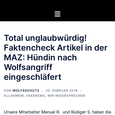
Zum
Inhalt
Menü
springen
umschalten
Total unglaubwürdig!
Faktencheck Artikel in der
MAZ: Hündin nach
Wolfsangriff
eingeschläfert
VON
WOLFSSCHUTZ
20. FEBRUAR 2018
ALLGEMEIN
,
FAKENEWS
,
WIR WIDERSPRECHEN
Unsere Mitarbeiter Manuel R. und Rüdiger S. haben die