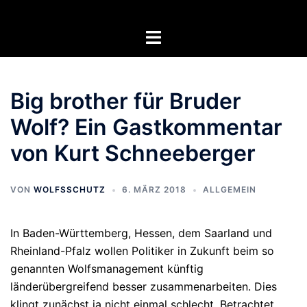
Zum
Inhalt
Menü
springen
umschalten
Big brother für Bruder
Wolf? Ein Gastkommentar
von Kurt Schneeberger
VON
WOLFSSCHUTZ
6. MÄRZ 2018
ALLGEMEIN
In Baden-Württemberg, Hessen, dem Saarland und
Rheinland-Pfalz wollen Politiker in Zukunft beim so
genannten Wolfsmanagement künftig
länderübergreifend besser zusammenarbeiten. Dies
klingt zunächst ja nicht einmal schlecht. Betrachtet