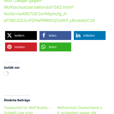
Wolf-Jaeger-gegen-
Wolfsschuetzer,hallonds51562.html?
fbclid=IwAR07UEOxHNtphufg_lf-
bP38C5ZLEvFDPePlRRXtOj5zMrF_yBzebAjtC28
twittern
teilen
mitteilen
merken
teilen
Gefällt mir:
Wird
geladen …
Ähnliche Beiträge
Todesurteil für Wolf Roddy –
Wolfsschutz Deutschland e.
Schießt Lies trotz
V. protestiert gegen die