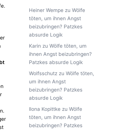
fe.
Heiner Wempe
zu
Wölfe
töten, um ihnen Angst
beizubringen? Patzkes
absurde Logik
ger
Karin
zu
Wölfe töten, um
n
ihnen Angst beizubringen?
Patzkes absurde Logik
bt
Wolfsschutz
zu
Wölfe töten,
um ihnen Angst
en
beizubringen? Patzkes
r
absurde Logik
Ilona Kopittke
zu
Wölfe
n.
töten, um ihnen Angst
ger
beizubringen? Patzkes
st