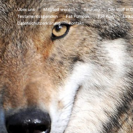
Über uns
Mitglied werden
Satzung
Der Wolf in 
Testamentsspenden
Fall Pumpak
Fall Kurti
Link
Datenschutzerklärung
Kontakt