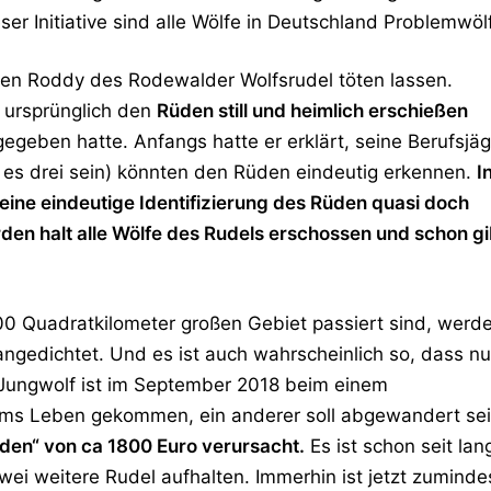
r Initiative sind alle Wölfe in Deutschland Problemwöl
en Roddy des Rodewalder Wolfsrudel töten lassen.
l ursprünglich den
Rüden still und heimlich erschießen
ugegeben hatte. Anfangs hatte er erklärt, seine Berufsjä
n es drei sein) könnten den Rüden eindeutig erkennen.
I
eine eindeutige Identifizierung des Rüden quasi doch
erden halt alle Wölfe des Rudels erschossen und schon gi
900 Quadratkilometer großen Gebiet passiert sind, werd
edichtet. Und es ist auch wahrscheinlich so, dass nu
 Jungwolf ist im September 2018 beim einem
ums Leben gekommen, ein anderer soll abgewandert sei
den“ von ca 1800 Euro verursacht.
Es ist schon seit lan
wei weitere Rudel aufhalten. Immerhin ist jetzt zuminde