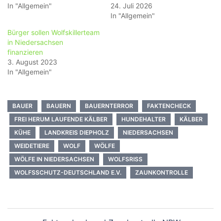
In "Allgemein"
24. Juli 2026
In "Allgemein"
Bürger sollen Wolfskillerteam
in Niedersachsen
finanzieren
3. August 2023
In "Allgemein"
BAUER
BAUERN
BAUERNTERROR
FAKTENCHECK
FREI HERUM LAUFENDE KÄLBER
HUNDEHALTER
KÄLBER
KÜHE
LANDKREIS DIEPHOLZ
NIEDERSACHSEN
WEIDETIERE
WOLF
WÖLFE
WÖLFE IN NIEDERSACHSEN
WOLFSRISS
WOLFSSCHUTZ-DEUTSCHLAND E.V.
ZAUNKONTROLLE
Beitragsnavigation