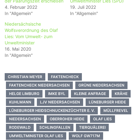
der Paarungszeit erschießen
Umweltminister Lies (SPD)
4. Februar 2022
19. Juli 2022
In "Allgemein"
In "Allgemein"
Niedersächsische
Wolfsverordnung des Olaf
Lies: Vom Umwelt- zum
Unweltminister
16. Mai 2020
In "Allgemein"
CHRISTIAN MEYER
FAKTENCHECK
FAKTENCHECK NIEDERSACHSEN
GRÜNE NIEDERSACHSEN
HELGE LIMBURG
IMKE BYL
KLEINE ANFRAGE
KRÄHE
KUHLMANN
LJV NIEDERSACHSEN
LÜNEBURGER HEIDE
LÜNEBURGER HEIDSCHNUCKENZÜCHTER E. V.
MÜLLFREVEL
NIEDERSACHSEN
OBERROHER HEIDE
OLAF LIES
RODEWALD
SCHLINGFALLEN
TIERQUÄLEREI
UMWELTMINISTER OLAF LIES
WOLF GW717M