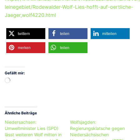
leinegebiet/Rodewalder-Wolf-Lies-hofft-auf-oertliche-
Jaeger,wolf4220.html
twittern
teilen
mitteilen
merken
teilen
Gefällt mir:
Wird
geladen …
Ähnliche Beiträge
Niedersachsen:
Wolfsjagden:
Umweltminister Lies (SPD)
Regierungsklatsche gegen
lässt weiteren Wolf mitten in
Niedersächsischen