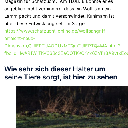
Magazin für Schafzucht. Am 11.08.18 konnte er es
angeblich nicht verhindern, dass ein Wolf sich ein
Lamm packt und damit verschwindet. Kuhlmann ist
über diese Entwicklung sehr in Sorge.
https://www.schafzucht-online.de/Wolfsangriff-
erreicht-neue-
Dimension,QUlEPTU4ODUxMTQmTUlEPTQ4MA.html?
fbclid=IwAR1W_ThV66Bc2EaOOTKKOrYx6ZVfIr8A9vtxE
Wie sehr sich dieser Halter um
seine Tiere sorgt, ist hier zu sehen