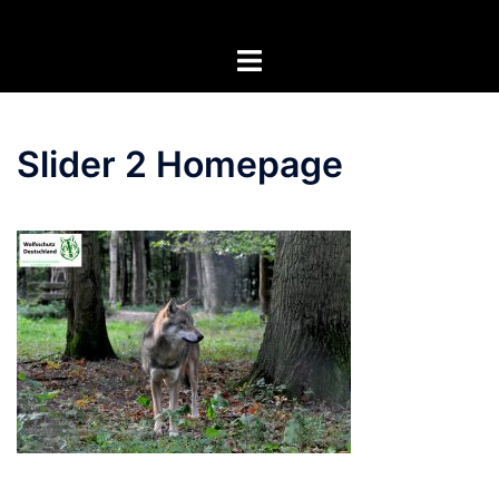
Zum
Inhalt
Menü
springen
umschalten
Slider 2 Homepage