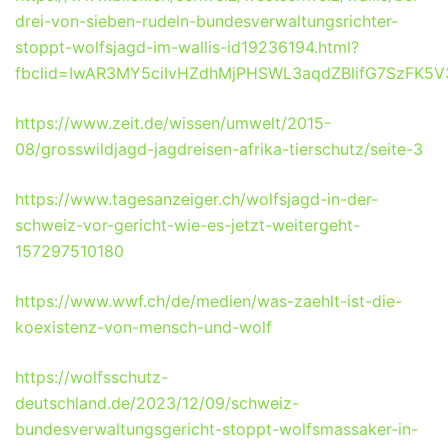
drei-von-sieben-rudeln-bundesverwaltungsrichter-
stoppt-wolfsjagd-im-wallis-id19236194.html?
fbclid=IwAR3MY5ciIvHZdhMjPHSWL3aqdZBlifG7SzFK5
https://www.zeit.de/wissen/umwelt/2015-
08/grosswildjagd-jagdreisen-afrika-tierschutz/seite-3
https://www.tagesanzeiger.ch/wolfsjagd-in-der-
schweiz-vor-gericht-wie-es-jetzt-weitergeht-
157297510180
https://www.wwf.ch/de/medien/was-zaehlt-ist-die-
koexistenz-von-mensch-und-wolf
https://wolfsschutz-
deutschland.de/2023/12/09/schweiz-
bundesverwaltungsgericht-stoppt-wolfsmassaker-in-