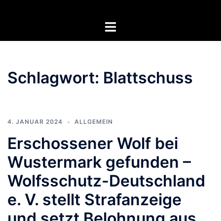
Zum
Inhalt
Menü
springen
umschalten
Schlagwort:
Blattschuss
4. JANUAR 2024
ALLGEMEIN
Erschossener Wolf bei
Wustermark gefunden –
Wolfsschutz-Deutschland
e. V. stellt Strafanzeige
und setzt Belohnung aus