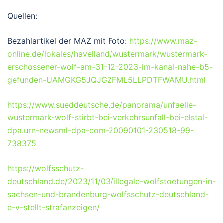
Quellen:
Bezahlartikel der MAZ mit Foto:
https://www.maz-
online.de/lokales/havelland/wustermark/wustermark-
erschossener-wolf-am-31-12-2023-im-kanal-nahe-b5-
gefunden-UAMGKG5JQJGZFML5LLPDTFWAMU.html
https://www.sueddeutsche.de/panorama/unfaelle-
wustermark-wolf-stirbt-bei-verkehrsunfall-bei-elstal-
dpa.urn-newsml-dpa-com-20090101-230518-99-
738375
https://wolfsschutz-
deutschland.de/2023/11/03/illegale-wolfstoetungen-in-
sachsen-und-brandenburg-wolfsschutz-deutschland-
e-v-stellt-strafanzeigen/