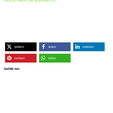
twittern
teilen
mitteilen
merken
teilen
Gefällt mir: