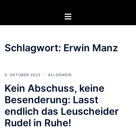
Zum
Inhalt
Menü
springen
umschalten
Schlagwort:
Erwin Manz
5. OKTOBER 2023
ALLGEMEIN
Kein Abschuss, keine
Besenderung: Lasst
endlich das Leuscheider
Rudel in Ruhe!