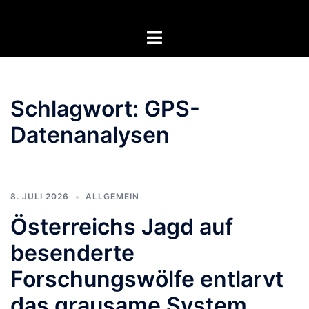
Zum
Inhalt
Menü
springen
umschalten
Schlagwort:
GPS-
Datenanalysen
8. JULI 2026
ALLGEMEIN
Österreichs Jagd auf
besenderte
Forschungswölfe entlarvt
das grausame System