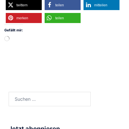
twittern
teilen
mitteilen
merken
teilen
Gefällt mir:
Wird
geladen …
Suchen
nach:
Jetzt abonnieren