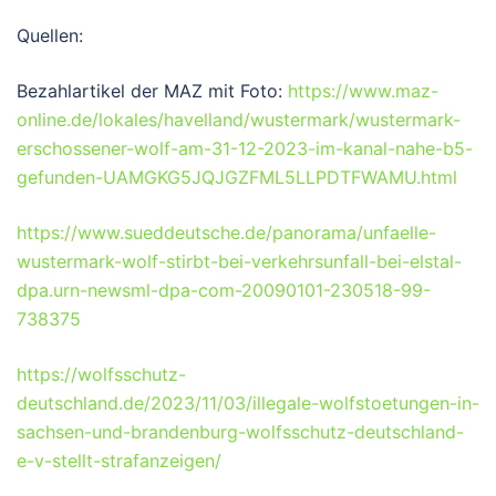
Quellen:
Bezahlartikel der MAZ mit Foto:
https://www.maz-
online.de/lokales/havelland/wustermark/wustermark-
erschossener-wolf-am-31-12-2023-im-kanal-nahe-b5-
gefunden-UAMGKG5JQJGZFML5LLPDTFWAMU.html
https://www.sueddeutsche.de/panorama/unfaelle-
wustermark-wolf-stirbt-bei-verkehrsunfall-bei-elstal-
dpa.urn-newsml-dpa-com-20090101-230518-99-
738375
https://wolfsschutz-
deutschland.de/2023/11/03/illegale-wolfstoetungen-in-
sachsen-und-brandenburg-wolfsschutz-deutschland-
e-v-stellt-strafanzeigen/