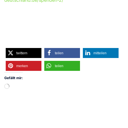
twittern
teilen
mitteilen
merken
teilen
Gefällt mir:
Wird
geladen …