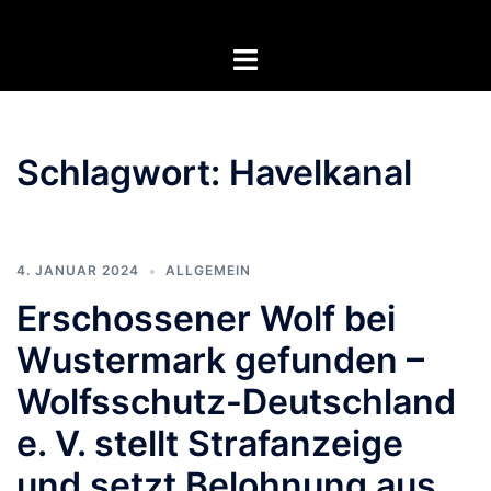
Zum
Inhalt
Menü
springen
umschalten
Schlagwort:
Havelkanal
4. JANUAR 2024
ALLGEMEIN
Erschossener Wolf bei
Wustermark gefunden –
Wolfsschutz-Deutschland
e. V. stellt Strafanzeige
und setzt Belohnung aus