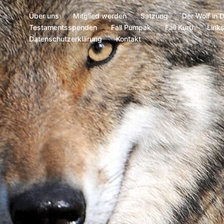
Über uns
Mitglied werden
Satzung
Der Wolf in 
Testamentsspenden
Fall Pumpak
Fall Kurti
Link
Datenschutzerklärung
Kontakt