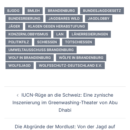
BJGDG
BMLEH
BRANDENBURG
BUNDESJAGDGESETZ
BUNDESREIERUNG
JAGDBARES WILD
JAGDLOBBY
JÄGER
KLAGEN GEGEN HERABSTUFUNG
KONZERNLOBBYISMUS
LAN
LÄNERREGIERUNGEN
POLITIKFILZ
SCHIESSEN
TOTSCHIESSEN
UMWELTAUSSCHUSS BRANDENBURG
WOLF IN BRANDENBURG
WÖLFE IN BRANDENBURG
WOLFSJAGD
WOLFSSCHUTZ-DEUTSCHLAND E.V.
Beitragsnavigation
IUCN-Rüge an die Schweiz: Eine zynische
Inszenierung im Greenwashing-Theater von Abu
Dhabi
Die Abgründe der Mordlust: Von der Jagd auf