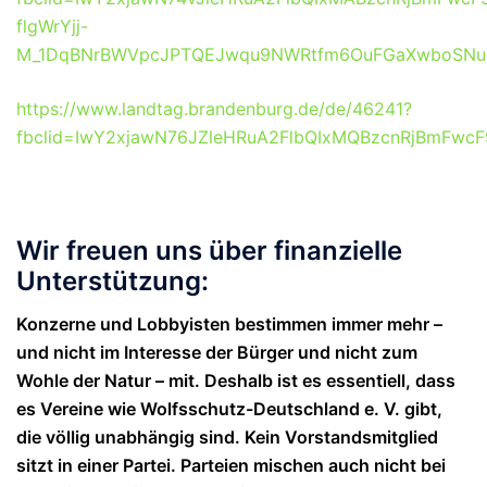
flgWrYjj-
M_1DqBNrBWVpcJPTQEJwqu9NWRtfm6OuFGaXwboSNuk
https://www.landtag.brandenburg.de/de/46241?
fbclid=IwY2xjawN76JZleHRuA2FlbQIxMQBzcnRjBmFw
Wir freuen uns über finanzielle
Unterstützung:
Konzerne und Lobbyisten bestimmen immer mehr –
und nicht im Interesse der Bürger und nicht zum
Wohle der Natur – mit. Deshalb ist es essentiell, dass
es Vereine wie Wolfsschutz-Deutschland e. V. gibt,
die völlig unabhängig sind. Kein Vorstandsmitglied
sitzt in einer Partei. Parteien mischen auch nicht bei