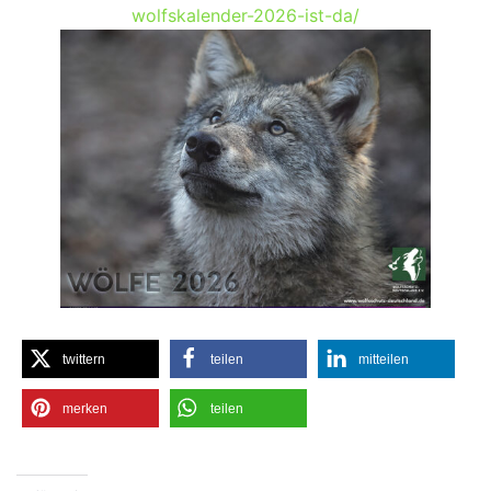
wolfskalender-2026-ist-da/
twittern
teilen
mitteilen
merken
teilen