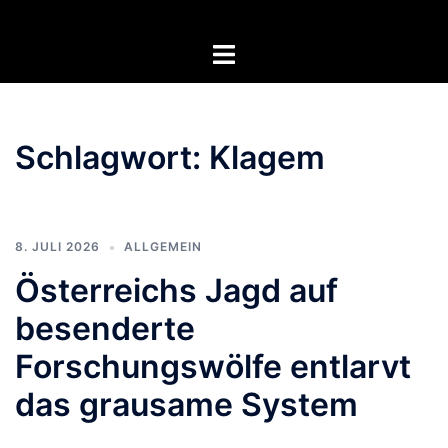
Zum
Inhalt
Menü
springen
umschalten
Schlagwort:
Klagem
8. JULI 2026
ALLGEMEIN
Österreichs Jagd auf
besenderte
Forschungswölfe entlarvt
das grausame System