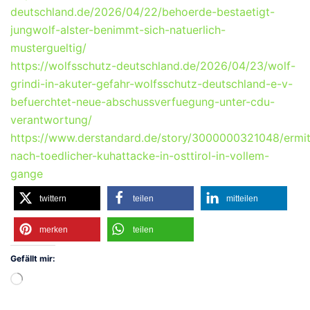
deutschland.de/2026/04/22/behoerde-bestaetigt-
jungwolf-alster-benimmt-sich-natuerlich-
mustergueltig/
https://wolfsschutz-deutschland.de/2026/04/23/wolf-
grindi-in-akuter-gefahr-wolfsschutz-deutschland-e-v-
befuerchtet-neue-abschussverfuegung-unter-cdu-
verantwortung/
https://www.derstandard.de/story/3000000321048/ermit
nach-toedlicher-kuhattacke-in-osttirol-in-vollem-
gange
twittern
teilen
mitteilen
merken
teilen
Gefällt mir:
Wird
geladen …