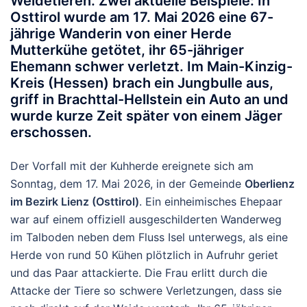
Weidetieren. Zwei aktuelle Beispiele: In
Osttirol
wurde am 17. Mai 2026 eine 67-
jährige Wanderin von einer Herde
Mutterkühe getötet, ihr 65-jähriger
Ehemann schwer verletzt. Im
Main-Kinzig-
Kreis
(Hessen) brach ein Jungbulle aus,
griff in Brachttal-Hellstein ein Auto an und
wurde kurze Zeit später von einem Jäger
erschossen.
Der Vorfall mit der Kuhherde ereignete sich am
Sonntag, dem 17. Mai 2026, in der Gemeinde
Oberlienz
im Bezirk Lienz (Osttirol)
. Ein einheimisches Ehepaar
war auf einem offiziell ausgeschilderten Wanderweg
im Talboden neben dem Fluss Isel unterwegs, als eine
Herde von rund 50 Kühen plötzlich in Aufruhr geriet
und das Paar attackierte.
Die Frau erlitt durch die
Attacke der Tiere so schwere Verletzungen, dass sie