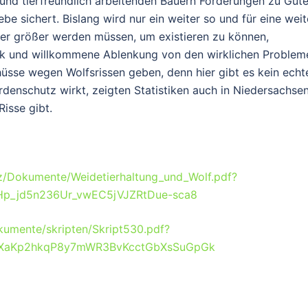
 und tierfreundlich arbeitenden Bauern Förderungen zu Gut
be sichert. Bislang wird nur ein weiter so und für eine weit
er größer werden müssen, um existieren zu können,
ock und willkommene Ablenkung von den wirklichen Problem
üsse wegen Wolfsrissen geben, denn hier gibt es kein echt
denschutz wirkt, zeigten Statistiken auch in Niedersachsen
isse gibt.
tz/Dokumente/Weidetierhaltung_und_Wolf.pdf?
p_jd5n236Ur_vwEC5jVJZRtDue-sca8
kumente/skripten/Skript530.pdf?
QXaKp2hkqP8y7mWR3BvKcctGbXsSuGpGk