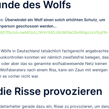
unde des Wolfs
de:
Überwindet ein Wolf einen solch erhöhten Schutz, um
Fachperson geschossen werden…
94985?fbclid=IwAR3oU_fKHVX45J9zWrNa26vRXajozxVGqFN-
ss Wölfe in Deutschland tatsächlich fachgerecht angebrachte
unkontrollen konnten wir nämlich zweifelsfrei belegen, das
, oder aber das so genannte wolfsabweisende Netz keinen
 Wolfsberaters nach einem Riss, kann ein Zaun mit wenigen
 es vorher nicht war.
die Risse provozieren
detierhalter gerade dazu ein, Risse zu provozieren, um dan