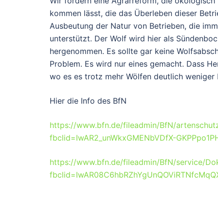
Wir fordern eine Agrarreform, die ökologisch
kommen lässt, die das Überleben dieser Betrie
Ausbeutung der Natur von Betrieben, die imm
unterstützt. Der Wolf wird hier als Sündenb
hergenommen. Es sollte gar keine Wolfsabsch
Problem. Es wird nur eines gemacht. Dass Her
wo es es trotz mehr Wölfen deutlich weniger R
Hier die Info des BfN
https://www.bfn.de/fileadmin/BfN/artenschu
fbclid=IwAR2_unWkxGMENbVDfX-GKPPpo1PH
https://www.bfn.de/fileadmin/BfN/service/Do
fbclid=IwAR08C6hbRZhYgUnQOViRTNfcMq