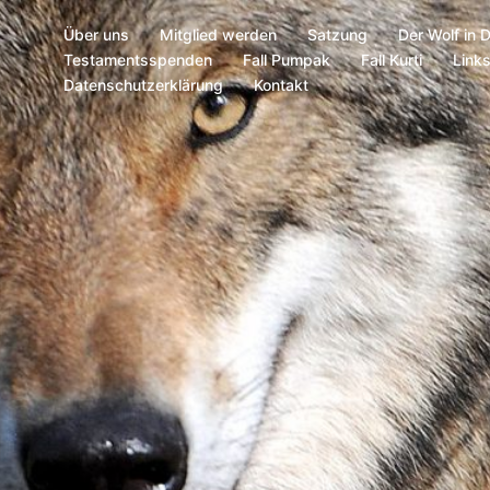
Über uns
Mitglied werden
Satzung
Der Wolf in 
Testamentsspenden
Fall Pumpak
Fall Kurti
Link
Datenschutzerklärung
Kontakt