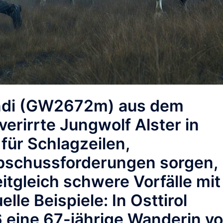
di
(GW2672m) aus dem
verirrte Jungwolf
Alster
in
ür Schlagzeilen,
bschussforderungen sorgen,
eitgleich schwere Vorfälle mit
elle Beispiele: In
Osttirol
 eine 67-jährige Wanderin v