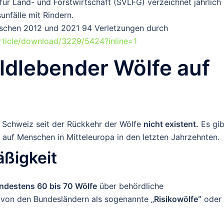
für Land- und Forstwirtschaft (SVLFG) verzeichnet jährlich
unfälle
mit Rindern.
wischen 2012 und 2021
94 Verletzungen
durch
rticle/download/3229/5424?inline=1
ildlebender Wölfe auf
r Schweiz seit der Rückkehr der Wölfe
nicht existent
.
Es gib
auf Menschen in Mitteleuropa in den letzten Jahrzehnten.
ßigkeit
ndestens 60 bis 70 Wölfe
über behördliche
von den Bundesländern als sogenannte „
Risikowölfe“
oder