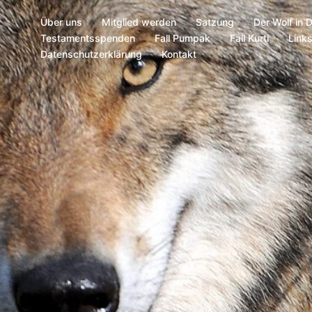
Über uns
Mitglied werden
Satzung
Der Wolf in 
Testamentsspenden
Fall Pumpak
Fall Kurti
Link
Datenschutzerklärung
Kontakt