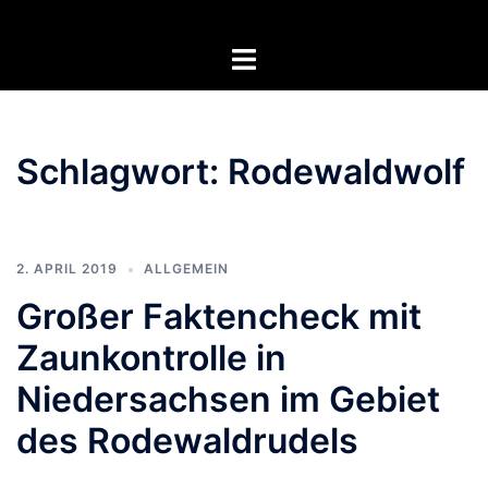
Zum
Inhalt
Menü
springen
umschalten
Schlagwort:
Rodewaldwolf
2. APRIL 2019
ALLGEMEIN
Großer Faktencheck mit
Zaunkontrolle in
Niedersachsen im Gebiet
des Rodewaldrudels