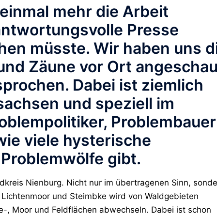
einmal mehr die Arbeit
antwortungsvolle Presse
chen müsste. Wir haben uns d
 und Zäune vor Ort angeschau
rochen. Dabei ist ziemlich
rsachsen und speziell im
oblempolitiker, Problembaue
e viele hysterische
Problemwölfe gibt.
ndkreis Nienburg. Nicht nur im übertragenen Sinn, sond
 Lichtenmoor und Steimbke wird von Waldgebieten
de-, Moor und Feldflächen abwechseln. Dabei ist schon