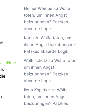
Heiner Wempe
zu
Wölfe
töten, um ihnen Angst
beizubringen? Patzkes
absurde Logik
Karin
zu
Wölfe töten, um
he
ihnen Angst beizubringen?
Patzkes absurde Logik
Wolfsschutz
zu
Wölfe töten,
lleNutztierschaeden_2019
um ihnen Angst
ls
beizubringen? Patzkes
die
absurde Logik
0
Ilona Kopittke
zu
Wölfe
m
töten, um ihnen Angst
.
beizubringen? Patzkes