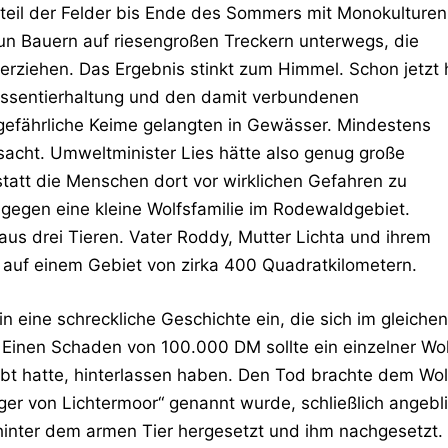
teil der Felder bis Ende des Sommers mit Monokulturen
nun Bauern auf riesengroßen Treckern unterwegs, die
herziehen. Das Ergebnis stinkt zum Himmel. Schon jetzt 
ssentierhaltung und den damit verbundenen
 gefährliche Keime gelangten in Gewässer. Mindestens
rsacht. Umweltminister Lies hätte also genug große
tatt die Menschen dort vor wirklichen Gefahren zu
 gegen eine kleine Wolfsfamilie im Rodewaldgebiet.
 aus drei Tieren. Vater Roddy, Mutter Lichta und ihrem
n auf einem Gebiet von zirka 400 Quadratkilometern.
in eine schreckliche Geschichte ein, die sich im gleichen
Einen Schaden von 100.000 DM sollte ein einzelner Wol
bt hatte, hinterlassen haben. Den Tod brachte dem Wol
ger von Lichtermoor“ genannt wurde, schließlich angebl
hinter dem armen Tier hergesetzt und ihm nachgesetzt.