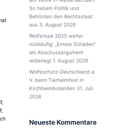
auf Wölfe in Niedersachsen:
So hebeln Politik und
Behörden den Rechtsstaat
hat
aus
3. August 2026
Wolfsrisse 2025 weiter
rückläufig: „Ernste Schäden“
als Abschussargument
widerlegt
1. August 2026
Wolfsschutz-Deutschland e.
V. beim Tierheimfest in
Kirchheimbolanden
31. Juli
2026
f,
f,
ich
Neueste Kommentare