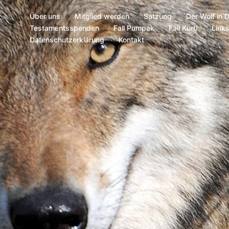
Über uns
Mitglied werden
Satzung
Der Wolf in 
Testamentsspenden
Fall Pumpak
Fall Kurti
Link
Datenschutzerklärung
Kontakt