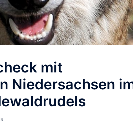
check mit
in Niedersachsen i
dewaldrudels
IN