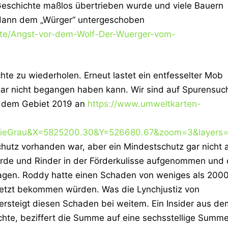
eschichte maßlos übertrieben wurde und viele Bauern
ie dann dem „Würger“ untergeschoben
chte/Angst-vor-dem-Wolf-Der-Wuerger-vom-
chte zu wiederholen. Erneut lastet ein entfesselter Mob
gar nicht begangen haben kann. Wir sind auf Spurensuc
in dem Gebiet 2019 an
https://www.umweltkarten-
hieGrau&X=5825200.30&Y=526680.67&zoom=3&layers=a
chutz vorhanden war, aber ein Mindestschutz gar nicht a
erde und Rinder in der Förderkulisse aufgenommen und 
tragen. Roddy hatte einen Schaden von weniges als 200
setzt bekommen würden. Was die Lynchjustiz von
ersteigt diesen Schaden bei weitem. Ein Insider aus de
hte, beziffert die Summe auf eine sechsstellige Summe