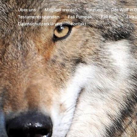
Über uns
Mitglied werden
Satzung
Der Wolf in 
Testamentsspenden
Fall Pumpak
Fall Kurti
Link
Datenschutzerklärung
Kontakt