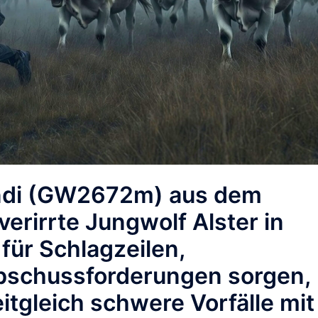
di
(GW2672m) aus dem
verirrte Jungwolf
Alster
in
ür Schlagzeilen,
bschussforderungen sorgen,
eitgleich schwere Vorfälle mit