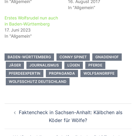
In "Allgemein"
16. August 2017
In "Allgemein"
Erstes Wolfsrudel nun auch
in Baden-Württemberg
17. Juni 2023
In "Allgemein"
BADEN-WÜRTTEMBERG
CONNY SPINET
GNADENHOF
JÄGER
JOURNALISMUS
LÜGEN
PFERDE
PFERDEEXPERTIN
PROPAGANDA
WOLFSANGRIFFE
WOLFSSCHUTZ DEUTSCHLAND
Beitragsnavigation
Faktencheck in Sachsen-Anhalt: Kälbchen als
Köder für Wölfe?