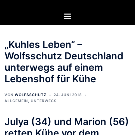
Zum
Inhalt
Menü
springen
umschalten
„Kuhles Leben“ –
Wolfsschutz Deutschland
unterwegs auf einem
Lebenshof für Kühe
VON
WOLFSSCHUTZ
24. JUNI 2018
ALLGEMEIN
,
UNTERWEGS
Julya (34) und Marion (56)
retten Kühe vor dem