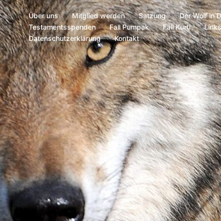
Über uns
Mitglied werden
Satzung
Der Wolf in 
Testamentsspenden
Fall Pumpak
Fall Kurti
Link
Datenschutzerklärung
Kontakt