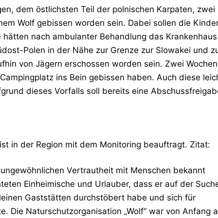
en, dem östlichsten Teil der polnischen Karpaten, zwei
inem Wolf gebissen worden sein. Dabei sollen die Kinde
Sie hätten nach ambulanter Behandlung das Krankenhaus
 Südost-Polen in der Nähe zur Grenze zur Slowakei und z
aufhin von Jägern erschossen worden sein. Zwei Wochen
m Campingplatz ins Bein gebissen haben. Auch diese leic
rund dieses Vorfalls soll bereits eine Abschussfreigab
 ist in der Region mit dem Monitoring beauftragt. Zitat:
 ungewöhnlichen Vertrautheit mit Menschen bekannt
hteten Einheimische und Urlauber, dass er auf der Such
leinen Gaststätten durchstöbert habe und sich für
te.
Die Naturschutzorganisation „Wolf“ war von Anfang 