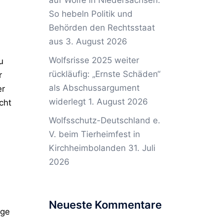
auf Wölfe in Niedersachsen:
So hebeln Politik und
Behörden den Rechtsstaat
aus
3. August 2026
Wolfsrisse 2025 weiter
u
rückläufig: „Ernste Schäden“
r
als Abschussargument
er
widerlegt
1. August 2026
cht
Wolfsschutz-Deutschland e.
V. beim Tierheimfest in
Kirchheimbolanden
31. Juli
2026
Neueste Kommentare
ege