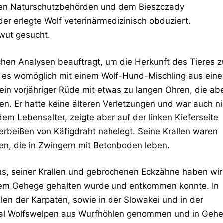
 den Naturschutzbehörden und dem Bieszczady
der erlegte Wolf veterinärmedizinisch obduziert.
wut gesucht.
hen Analysen beauftragt, um die Herkunft des Tieres z
ir es womöglich mit einem Wolf-Hund-Mischling aus eine
ein vorjähriger Rüde mit etwas zu langen Ohren, die ab
en. Er hatte keine älteren Verletzungen und war auch ni
em Lebensalter, zeigte aber auf der linken Kieferseite
rbeißen von Käfigdraht nahelegt. Seine Krallen waren
en, die in Zwingern mit Betonboden leben.
s, seiner Krallen und gebrochenen Eckzähne haben wir
inem Gehege gehalten wurde und entkommen konnte. In
en der Karpaten, sowie in der Slowakei und in der
legal Wolfswelpen aus Wurfhöhlen genommen und in Geh