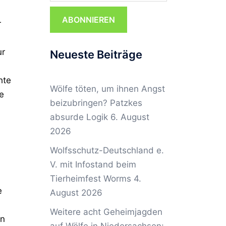
ABONNIEREN
r
ur
Neueste Beiträge
hte
Wölfe töten, um ihnen Angst
e
beizubringen? Patzkes
absurde Logik
6. August
2026
Wolfsschutz-Deutschland e.
V. mit Infostand beim
Tierheimfest Worms
4.
e
August 2026
Weitere acht Geheimjagden
an