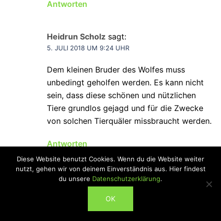
Antworten
Heidrun Scholz
sagt:
5. JULI 2018 UM 9:24 UHR
Dem kleinen Bruder des Wolfes muss
unbedingt geholfen werden. Es kann nicht
sein, dass diese schönen und nützlichen
Tiere grundlos gejagd und für die Zwecke
von solchen Tierquäler missbraucht werden.
Antworten
Diese Website benutzt Cookies. Wenn du die Website weiter
nutzt, gehen wir von deinem Einverständnis aus. Hier findest
Elke Beckerwerth
sagt:
du unsere
Datenschutzerklärung
.
5. JULI 2018 UM 10:06 UHR
ABONNIEREN
OK
Keine Qualen für alle Lebewesen!!!