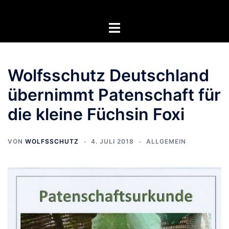
Zum
Inhalt
Menü
springen
umschalten
Wolfsschutz Deutschland
übernimmt Patenschaft für
die kleine Füchsin Foxi
VON
WOLFSSCHUTZ
4. JULI 2018
ALLGEMEIN