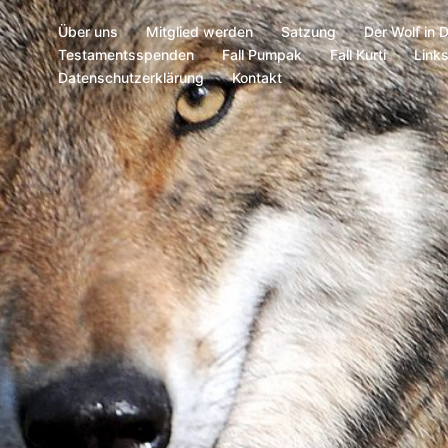
Über uns
Mitglied werden
Satzung
Der Wolf in 
Testamentsspenden
Fall Pumpak
Fall Kurti
Link
Datenschutzerklärung
Kontakt