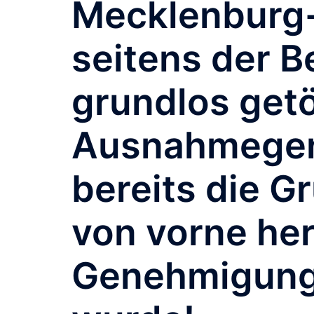
Mecklenburg
seitens der B
grundlos getö
Ausnahmegen
bereits die Gr
von vorne her
Genehmigung