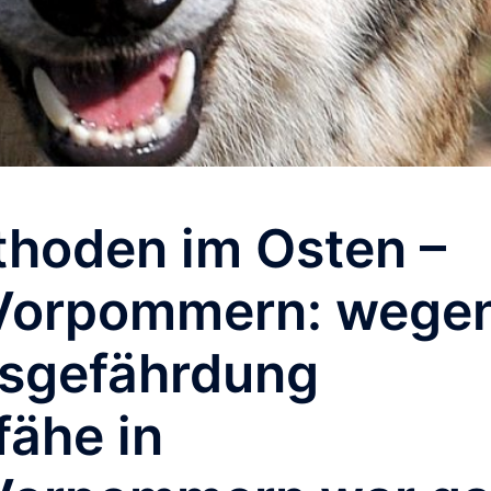
hoden im Osten –
Vorpommern: wege
gsgefährdung
fähe in