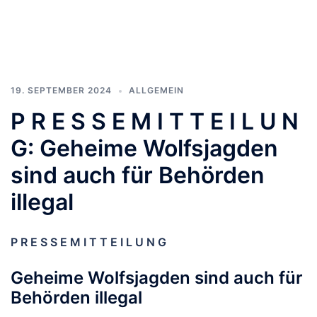
19. SEPTEMBER 2024
ALLGEMEIN
P R E S S E M I T T E I L U N
G: Geheime Wolfsjagden
sind auch für Behörden
illegal
P R E S S E M I T T E I L U N G
Geheime Wolfsjagden sind auch für
Behörden illegal