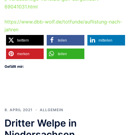
69041031.html
https://www.dbb-wolf.de/totfunde/auflistung-nach-
jahren
twittern
teilen
mitteilen
merken
teilen
Gefällt mir:
8. APRIL 2021
ALLGEMEIN
Dritter Welpe in
Niedersachsen