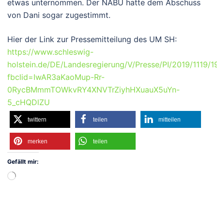
etwas unternommen. Der NABU hatte dem Abschuss
von Dani sogar zugestimmt.
Hier der Link zur Pressemitteilung des UM SH:
https://www.schleswig-
holstein.de/DE/Landesregierung/V/Presse/PI/2019/1119/
fbclid=IwAR3aKaoMup-Rr-
0RycBMmmTOWkvRY4XNVTrZiyhHXuauX5uYn-
5_cHQDlZU
twittern
teilen
mitteilen
merken
teilen
Gefällt mir:
Wird
geladen …