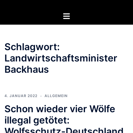
Zum
Inhalt
Menü
springen
umschalten
Schlagwort:
Landwirtschaftsminister
Backhaus
4. JANUAR 2022
ALLGEMEIN
Schon wieder vier Wölfe
illegal getötet:
Wolfsschutz-Deutschland