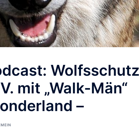
dcast: Wolfsschut
V. mit „Walk-Män“
wonderland –
EMEIN