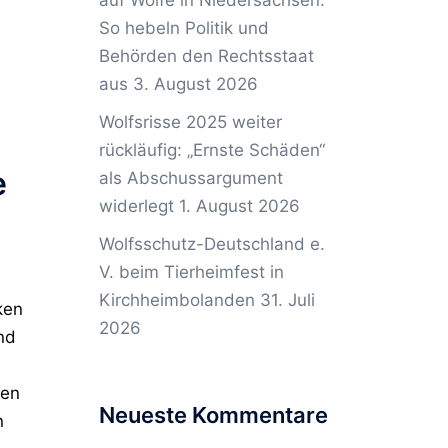
auf Wölfe in Niedersachsen:
So hebeln Politik und
Behörden den Rechtsstaat
aus
3. August 2026
Wolfsrisse 2025 weiter
rückläufig: „Ernste Schäden“
e
als Abschussargument
widerlegt
1. August 2026
Wolfsschutz-Deutschland e.
V. beim Tierheimfest in
Kirchheimbolanden
31. Juli
ken
2026
nd
gen
Neueste Kommentare
n