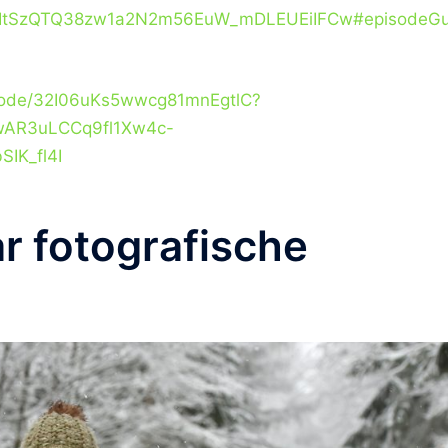
ItSzQTQ38zw1a2N2m56EuW_mDLEUEiIFCw#episodeGu
pisode/32I06uKs5wwcg81mnEgtlC?
wAR3uLCCq9fl1Xw4c-
IK_fl4I
ar fotografische