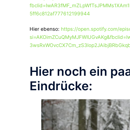
fbclid=IwAR3fMF_mZLpWfTsJPMMs1XAm1
5ff6c812af777612199944
Hier ebenso:
https://open.spotify.com/e
si=AKOimZCuQMyMJFWIUGvAKg&fbclid=I
3wsRxWOvcCX7Cm_zS3lop2JAibjBRbGkqbS
Hier noch ein pa
Eindrücke: