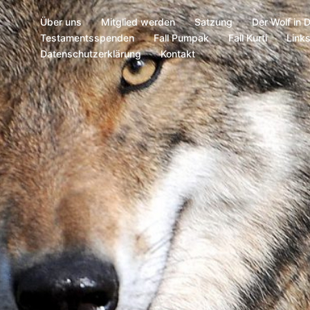
Über uns
Mitglied werden
Satzung
Der Wolf in 
Testamentsspenden
Fall Pumpak
Fall Kurti
Link
Datenschutzerklärung
Kontakt