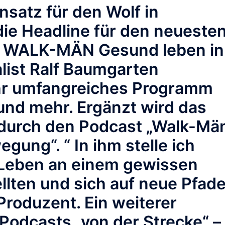
nsatz für den Wolf in
die Headline für den neueste
e WALK-MÄN Gesund leben in
list Ralf Baumgarten
ehr umfangreiches Programm
und mehr. Ergänzt wird das
urch den Podcast „Walk-Mä
gung“. “ In ihm stelle ich
 Leben an einem gewissen
llten und sich auf neue Pfad
Produzent. Ein weiterer
Podcasts „von der Strecke“ –