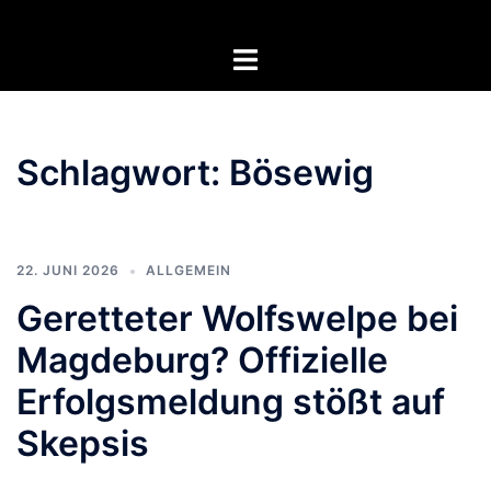
Zum
Inhalt
Menü
springen
umschalten
Schlagwort:
Bösewig
22. JUNI 2026
ALLGEMEIN
Geretteter Wolfswelpe bei
Magdeburg? Offizielle
Erfolgsmeldung stößt auf
Skepsis