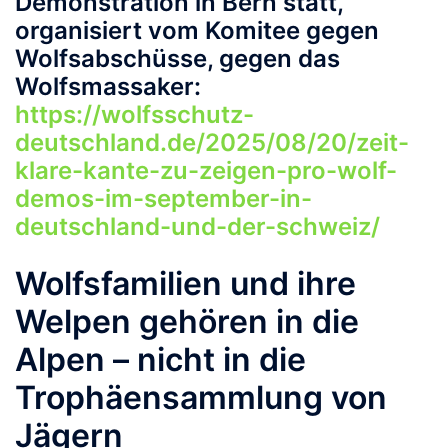
Demonstration in Bern statt,
organisiert vom Komitee gegen
Wolfsabschüsse, gegen das
Wolfsmassaker:
https://wolfsschutz-
deutschland.de/2025/08/20/zeit-
klare-kante-zu-zeigen-pro-wolf-
demos-im-september-in-
deutschland-und-der-schweiz/
Wolfsfamilien und ihre
Welpen
gehören
in
die
Alpen
–
nicht
in
die
Trophäensammlung
von
Jägern