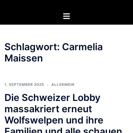
Zum
Inhalt
Menü
springen
umschalten
Schlagwort:
Carmelia
Maissen
1. SEPTEMBER 2025
ALLGEMEIN
Die Schweizer Lobby
massakriert erneut
Wolfswelpen und ihre
Familien und alle schauen