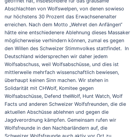
geöffnet
hat,
insbesondere
für
das
grausame
Abschlachten
von
Wolfswelpen, von denen sowieso
nur höchstens 30 Prozent das Erwachsenenalter
erreichen.
Nach
dem
Motto
„Wehret
den
Anfängen“
hätte
eine
entschiedenere
Ablehnung
dieses
Massaker
möglicherweise
verhindern
können, zumal es gegen
den Willen des Schweizer Stimmvolkes stattfindet. In
Deutschland widersprechen wir daher jedem
Wolfsabschuss, weil Wolfsabschüsse, und dies ist
mittlerweile mehrfach wissenschaftlich bewiesen,
überhaupt keinen Sinn machen. Wir stehen in
Solidarität
mit
CHWolf,
Komitee gegen
Wolfsabschüsse,
Defend
the
Wolf,
Hunt
Watch,
Wolf
Facts
und
anderen
Schweizer
Wolfsfreunden,
die
die
aktuellen
Abschüsse
ablehnen
und
gegen
die
Jagdverordnung
kämpfen.
Gemeinsam
rufen
wir
Wolfsfreunde in den Nachbarländern
auf,
die
Schweizer
Wolfsfreunde auch aktiv vor Ort
zu