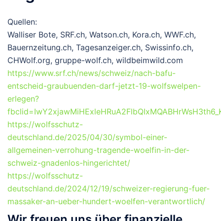
Quellen:
Walliser Bote, SRF.ch, Watson.ch, Kora.ch, WWF.ch,
Bauernzeitung.ch, Tagesanzeiger.ch, Swissinfo.ch,
CHWolf.org, gruppe-wolf.ch, wildbeimwild.com
https://www.srf.ch/news/schweiz/nach-bafu-
entscheid-graubuenden-darf-jetzt-19-wolfswelpen-
erlegen?
fbclid=IwY2xjawMiHExleHRuA2FlbQIxMQABHrWsH3th
https://wolfsschutz-
deutschland.de/2025/04/30/symbol-einer-
allgemeinen-verrohung-tragende-woelfin-in-der-
schweiz-gnadenlos-hingerichtet/
https://wolfsschutz-
deutschland.de/2024/12/19/schweizer-regierung-fuer-
massaker-an-ueber-hundert-woelfen-verantwortlich/
Wir freuen uns über finanzielle