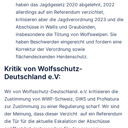
haben das Jagdgesetz 2020 abgelehnt, 2022
allerdings auf ein Referendum verzichtet,
kritisieren aber die Jagdverordnung 2023 und die
Abschüsse in Wallis und Graubünden,
insbesondere die Tötung von Wolfswelpen. Sie
haben Beschwerden eingereicht und fordern eine
Korrektur der Verordnung sowie
flächendeckenden Herdenschutz.
Kritik
von
Wolfsschutz-
Deutschland e.V
:
Wir von
Wolfsschutz-Deutschland
. e.
V.
kritisieren
die
Zustimmung
von
WWF-
Schweiz,
GWS
und
Pro
Natura
zur Zustimmung zu
einer
Regulierung
scharf.
Wir
sind
der
Meinung,
dass
dieser
Verzicht
auf
ein
Referendum
die
Tür
für
die
aktuelle
Eskalation
der
Abschüsse