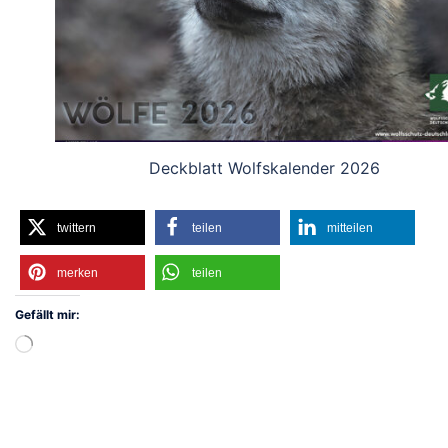
Deckblatt Wolfskalender 2026
twittern
teilen
mitteilen
merken
teilen
Gefällt mir:
Wird
geladen …