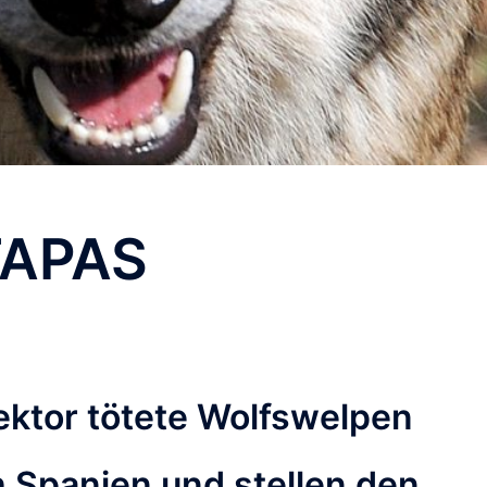
FAPAS
ektor tötete Wolfswelpen
h Spanien und stellen den