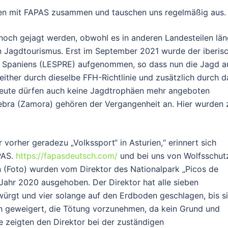
iten mit FAPAS zusammen und tauschen uns regelmäßig aus.
och gejagt werden, obwohl es in anderen Landesteilen län
n Jagdtourismus. Erst im September 2021 wurde der iberis
ere Spaniens (LESPRE) aufgenommen, so dass nun die Jagd a
seither durch dieselbe FFH-Richtlinie und zusätzlich durch d
 Heute dürfen auch keine Jagdtrophäen mehr angeboten
lebra (Zamora) gehören der Vergangenheit an. Hier wurden 
orher geradezu „Volkssport“ in Asturien,“ erinnert sich
PAS.
https://fapasdeutsch.com/
und bei uns von Wolfsschut
 (Foto) wurden vom Direktor des Nationalpark „Picos de
Jahr 2020 ausgehoben. Der Direktor hat alle sieben
rwürgt und vier solange auf den Erdboden geschlagen, bis s
ch geweigert, die Tötung vorzunehmen, da kein Grund und
e zeigten den Direktor bei der zuständigen