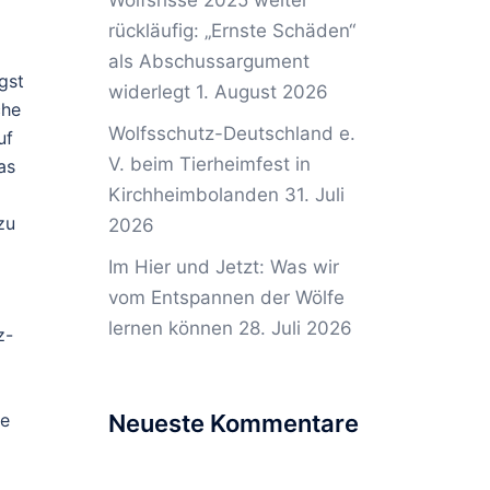
Wolfsrisse 2025 weiter
rückläufig: „Ernste Schäden“
als Abschussargument
gst
widerlegt
1. August 2026
che
Wolfsschutz-Deutschland e.
uf
V. beim Tierheimfest in
as
Kirchheimbolanden
31. Juli
zu
2026
Im Hier und Jetzt: Was wir
vom Entspannen der Wölfe
lernen können
28. Juli 2026
z-
ie
Neueste Kommentare