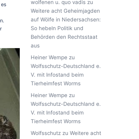
wolfenen u. quo vadis
zu
 es
Weitere acht Geheimjagden
auf Wölfe in Niedersachsen:
n.
So hebeln Politik und
r
Behörden den Rechtsstaat
aus
Heiner Wempe
zu
Wolfsschutz-Deutschland e.
V. mit Infostand beim
Tierheimfest Worms
Heiner Wempe
zu
Wolfsschutz-Deutschland e.
V. mit Infostand beim
Tierheimfest Worms
Wolfsschutz
zu
Weitere acht