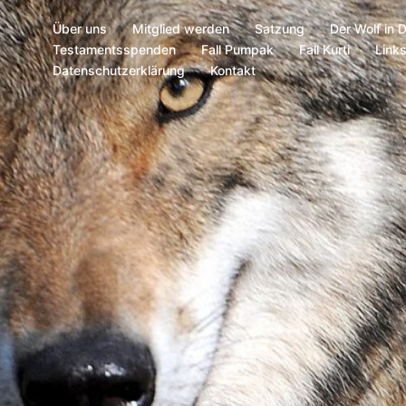
Über uns
Mitglied werden
Satzung
Der Wolf in 
Testamentsspenden
Fall Pumpak
Fall Kurti
Link
Datenschutzerklärung
Kontakt