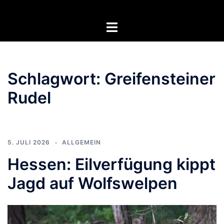
Zum
Inhalt
Menü
springen
umschalten
Schlagwort:
Greifensteiner
Rudel
5. JULI 2026
ALLGEMEIN
Hessen: Eilverfügung kippt
Jagd auf Wolfswelpen