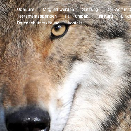
Über uns
Mitglied werden
Satzung
Der Wolf in 
Testamentsspenden
Fall Pumpak
Fall Kurti
Link
Datenschutzerklärung
Kontakt