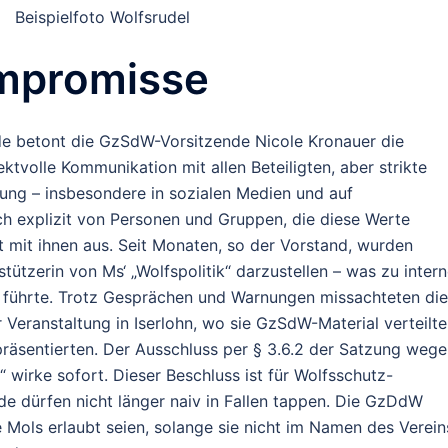
Beispielfoto Wolfsrudel
ompromisse
nde betont die GzSdW-Vorsitzende Nicole Kronauer die
ktvolle Kommunikation mit allen Beteiligten, aber strikte
ng – insbesondere in sozialen Medien und auf
ich explizit von Personen und Gruppen, die diese Werte
 mit ihnen aus. Seit Monaten, so der Vorstand, wurden
tzerin von Ms‘ „Wolfspolitik“ darzustellen – was zu inter
n führte. Trotz Gesprächen und Warnungen missachteten die
er Veranstaltung in Iserlohn, wo sie GzSdW-Material verteilt
räsentierten. Der Ausschluss per § 3.6.2 der Satzung weg
“ wirke sofort.
Dieser Beschluss ist für Wolfsschutz-
nde dürfen nicht länger naiv in Fallen tappen. Die GzDdW
e Mols erlaubt seien, solange sie nicht im Namen des Verein