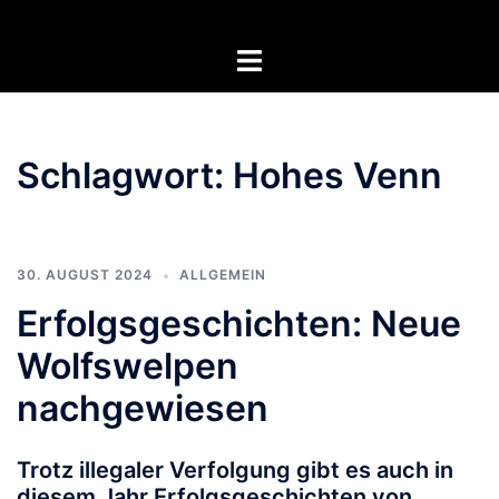
Zum
Inhalt
Menü
springen
umschalten
Schlagwort:
Hohes Venn
30. AUGUST 2024
ALLGEMEIN
Erfolgsgeschichten: Neue
Wolfswelpen
nachgewiesen
Trotz illegaler Verfolgung gibt es auch in
diesem Jahr Erfolgsgeschichten von