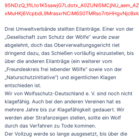
95NDzQ_1fILto1K5sawjG7Ldotx_A0ZUNI5MCjNU_aem_A
xMuHKj6VcpbdL9MrasxrNCiM6S0TMRso7rbHHgvNjcBxk
Drei Umweltverbände stellten Eilanträge. Einer von der
„Gesellschaft zum Schutz der Wölfe“ wurde zwar
abgelehnt, doch das Oberverwaltungsgericht riet
dringend dazu, das Schießen vorläufig einzustellen, bis
über die anderen Eilanträge (ein weiterer vom
„Freundeskreis frei lebender Wölfe“ sowie von der
„Naturschutzinitiative“) und eigentlichen Klagen
entschieden ist.
Wir von Wolfsschutz-Deutschland e. V. sind noch nicht
klagefähig. Auch bei den anderen Vereinen hat es
mehrere Jahre bis zur Klagefähigkeit gedauert. Wir
werden aber Strafanzeigen stellen, sollte ein Wolf
durch das Verfahren zu Tode kommen.
Der Vollzug werde so lange ausgesetzt, bis über die