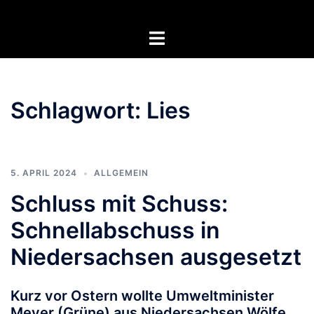
Zum
Inhalt
Menü
springen
umschalten
Schlagwort:
Lies
5. APRIL 2024
ALLGEMEIN
Schluss mit Schuss:
Schnellabschuss in
Niedersachsen ausgesetzt
Kurz vor Ostern wollte Umweltminister
Meyer (Grüne) aus Niedersachsen Wölfe