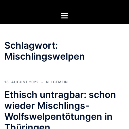
Zum
Inhalt
Menü
springen
umschalten
Schlagwort:
Mischlingswelpen
13. AUGUST 2022
ALLGEMEIN
Ethisch untragbar: schon
wieder Mischlings-
Wolfswelpentötungen in
Thüringen