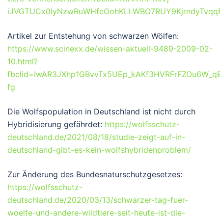
iJVGTUCx0lyNzwRuWHfeOohKLLWBO7RUY9KjrndyTvqq
Artikel zur Entstehung von schwarzen Wölfen:
https://www.scinexx.de/wissen-aktuell-9489-2009-02-
10.html?
fbclid=IwAR3JXhp1GBvvTx5UEp_kAKf3HVRFrFZOu6W_q
fg
Die Wolfspopulation in Deutschland ist nicht durch
Hybridisierung gefährdet:
https://wolfsschutz-
deutschland.de/2021/08/18/studie-zeigt-auf-in-
deutschland-gibt-es-kein-wolfshybridenproblem/
Zur Änderung des Bundesnaturschutzgesetzes:
https://wolfsschutz-
deutschland.de/2020/03/13/schwarzer-tag-fuer-
woelfe-und-andere-wildtiere-seit-heute-ist-die-