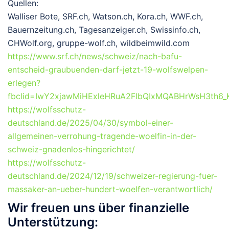
Quellen:
Walliser Bote, SRF.ch, Watson.ch, Kora.ch, WWF.ch,
Bauernzeitung.ch, Tagesanzeiger.ch, Swissinfo.ch,
CHWolf.org, gruppe-wolf.ch, wildbeimwild.com
https://www.srf.ch/news/schweiz/nach-bafu-
entscheid-graubuenden-darf-jetzt-19-wolfswelpen-
erlegen?
fbclid=IwY2xjawMiHExleHRuA2FlbQIxMQABHrWsH3th
https://wolfsschutz-
deutschland.de/2025/04/30/symbol-einer-
allgemeinen-verrohung-tragende-woelfin-in-der-
schweiz-gnadenlos-hingerichtet/
https://wolfsschutz-
deutschland.de/2024/12/19/schweizer-regierung-fuer-
massaker-an-ueber-hundert-woelfen-verantwortlich/
Wir freuen uns über finanzielle
Unterstützung: