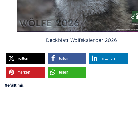
Deckblatt Wolfskalender 2026
twittern
teilen
mitteilen
merken
teilen
Gefällt mir: