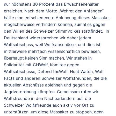
nur höchstens 30 Prozent das Erwachsenenalter
erreichen.
Nach
dem
Motto
„Wehret
den
Anfängen“
hätte
eine
entschiedenere
Ablehnung
dieses
Massaker
möglicherweise
verhindern
können, zumal es gegen
den Willen des Schweizer Stimmvolkes stattfindet. In
Deutschland widersprechen wir daher jedem
Wolfsabschuss, weil Wolfsabschüsse, und dies ist
mittlerweile mehrfach wissenschaftlich bewiesen,
überhaupt keinen Sinn machen. Wir stehen in
Solidarität
mit
CHWolf,
Komitee gegen
Wolfsabschüsse,
Defend
the
Wolf,
Hunt
Watch,
Wolf
Facts
und
anderen
Schweizer
Wolfsfreunden,
die
die
aktuellen
Abschüsse
ablehnen
und
gegen
die
Jagdverordnung
kämpfen.
Gemeinsam
rufen
wir
Wolfsfreunde in den Nachbarländern
auf,
die
Schweizer
Wolfsfreunde auch aktiv vor Ort
zu
unterstützen,
um
diese
Massaker
zu
stoppen, denn