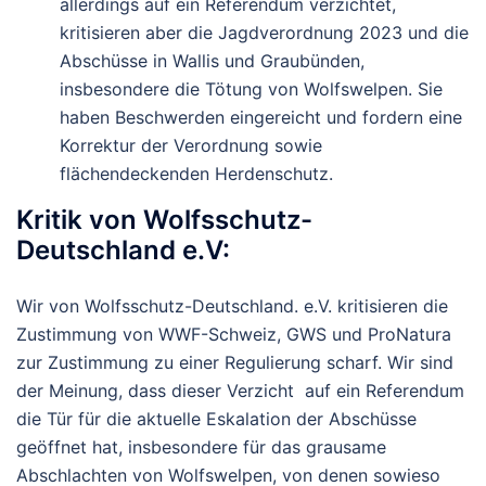
allerdings auf ein Referendum verzichtet,
kritisieren aber die Jagdverordnung 2023 und die
Abschüsse in Wallis und Graubünden,
insbesondere die Tötung von Wolfswelpen. Sie
haben Beschwerden eingereicht und fordern eine
Korrektur der Verordnung sowie
flächendeckenden Herdenschutz.
Kritik
von
Wolfsschutz-
Deutschland e.V
:
Wir von
Wolfsschutz-Deutschland
. e.
V.
kritisieren
die
Zustimmung
von
WWF-
Schweiz,
GWS
und
Pro
Natura
zur Zustimmung zu
einer
Regulierung
scharf.
Wir
sind
der
Meinung,
dass
dieser
Verzicht
auf
ein
Referendum
die
Tür
für
die
aktuelle
Eskalation
der
Abschüsse
geöffnet
hat,
insbesondere
für
das
grausame
Abschlachten
von
Wolfswelpen, von denen sowieso