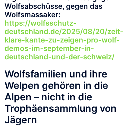
Wolfsabschüsse, gegen das
Wolfsmassaker:
https://wolfsschutz-
deutschland.de/2025/08/20/zeit-
klare-kante-zu-zeigen-pro-wolf-
demos-im-september-in-
deutschland-und-der-schweiz/
Wolfsfamilien und ihre
Welpen
gehören
in
die
Alpen
–
nicht
in
die
Trophäensammlung
von
Jägern