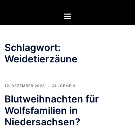
Zum
Inhalt
Menü
springen
umschalten
Schlagwort:
Weidetierzäune
12. DEZEMBER 2023
ALLGEMEIN
Blutweihnachten für
Wolfsfamilien in
Niedersachsen?