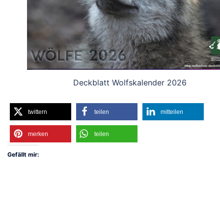
Deckblatt Wolfskalender 2026
twittern
teilen
mitteilen
merken
teilen
Gefällt mir: