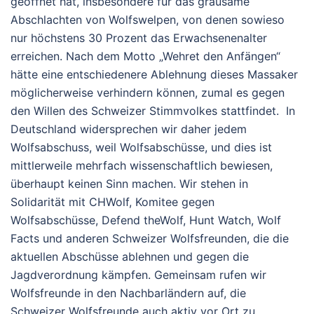
geöffnet
hat,
insbesondere
für
das
grausame
Abschlachten
von
Wolfswelpen, von denen sowieso
nur höchstens 30 Prozent das Erwachsenenalter
erreichen.
Nach
dem
Motto
„Wehret
den
Anfängen“
hätte
eine
entschiedenere
Ablehnung
dieses
Massaker
möglicherweise
verhindern
können, zumal es gegen
den Willen des Schweizer Stimmvolkes stattfindet. In
Deutschland widersprechen wir daher jedem
Wolfsabschuss, weil Wolfsabschüsse, und dies ist
mittlerweile mehrfach wissenschaftlich bewiesen,
überhaupt keinen Sinn machen. Wir stehen in
Solidarität
mit
CHWolf,
Komitee gegen
Wolfsabschüsse,
Defend
the
Wolf,
Hunt
Watch,
Wolf
Facts
und
anderen
Schweizer
Wolfsfreunden,
die
die
aktuellen
Abschüsse
ablehnen
und
gegen
die
Jagdverordnung
kämpfen.
Gemeinsam
rufen
wir
Wolfsfreunde in den Nachbarländern
auf,
die
Schweizer
Wolfsfreunde auch aktiv vor Ort
zu