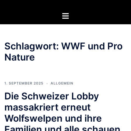
Zum
Inhalt
Menü
springen
umschalten
Schlagwort:
WWF und Pro
Nature
1. SEPTEMBER 2025
ALLGEMEIN
Die Schweizer Lobby
massakriert erneut
Wolfswelpen und ihre
Familien und alle schauen