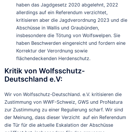
haben das Jagdgesetz 2020 abgelehnt, 2022
allerdings auf ein Referendum verzichtet,
kritisieren aber die Jagdverordnung 2023 und die
Abschüsse in Wallis und Graubünden,
insbesondere die Tötung von Wolfswelpen. Sie
haben Beschwerden eingereicht und fordern eine
Korrektur der Verordnung sowie
flächendeckenden Herdenschutz.
Kritik
von
Wolfsschutz-
Deutschland e.V
:
Wir von
Wolfsschutz-Deutschland
. e.
V.
kritisieren
die
Zustimmung
von
WWF-
Schweiz,
GWS
und
Pro
Natura
zur Zustimmung zu
einer
Regulierung
scharf.
Wir
sind
der
Meinung,
dass
dieser
Verzicht
auf
ein
Referendum
die
Tür
für
die
aktuelle
Eskalation
der
Abschüsse