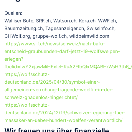
Quellen:
Walliser Bote, SRF.ch, Watson.ch, Kora.ch, WWF.ch,
Bauernzeitung.ch, Tagesanzeiger.ch, Swissinfo.ch,
CHWolf.org, gruppe-wolf.ch, wildbeimwild.com
https://www.srf.ch/news/schweiz/nach-bafu-
entscheid-graubuenden-darf-jetzt-19-wolfswelpen-
erlegen?
fbclid=IwY2xjawMiHExleHRuA2FlbQIxMQABHrWsH3th
https://wolfsschutz-
deutschland.de/2025/04/30/symbol-einer-
allgemeinen-verrohung-tragende-woelfin-in-der-
schweiz-gnadenlos-hingerichtet/
https://wolfsschutz-
deutschland.de/2024/12/19/schweizer-regierung-fuer-
massaker-an-ueber-hundert-woelfen-verantwortlich/
Wir freuen uns über finanzielle