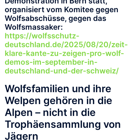
Demonstration in Bern statt,
organisiert vom Komitee gegen
Wolfsabschüsse, gegen das
Wolfsmassaker:
https://wolfsschutz-
deutschland.de/2025/08/20/zeit-
klare-kante-zu-zeigen-pro-wolf-
demos-im-september-in-
deutschland-und-der-schweiz/
Wolfsfamilien und ihre
Welpen
gehören
in
die
Alpen
–
nicht
in
die
Trophäensammlung
von
Jägern