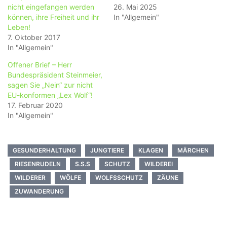
nicht eingefangen werden
26. Mai 2025
können, ihre Freiheit und ihr
In "Allgemein"
Leben!
7. Oktober 2017
In "Allgemein"
Offener Brief – Herr
Bundespräsident Steinmeier,
sagen Sie „Nein“ zur nicht
EU-konformen „Lex Wolf“!
17. Februar 2020
In "Allgemein"
GESUNDERHALTUNG
JUNGTIERE
KLAGEN
MÄRCHEN
RIESENRUDELN
S.S.S
SCHUTZ
WILDEREI
WILDERER
WÖLFE
WOLFSSCHUTZ
ZÄUNE
ZUWANDERUNG