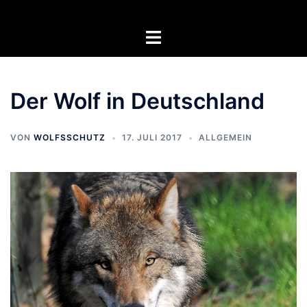
Zum
Inhalt
Menü
springen
umschalten
Der Wolf in Deutschland
VON
WOLFSSCHUTZ
17. JULI 2017
ALLGEMEIN