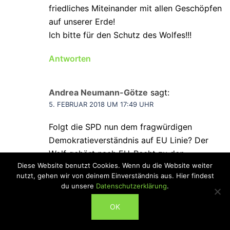
friedliches Miteinander mit allen Geschöpfen
auf unserer Erde!
Ich bitte für den Schutz des Wolfes!!!
Antworten
Andrea Neumann-Götze
sagt:
5. FEBRUAR 2018 UM 17:49 UHR
Folgt die SPD nun dem fragwürdigen
Demokratieverständnis auf EU Linie? Der
Wolf gehört nach EU-Recht zu den
Diese Website benutzt Cookies. Wenn du die Website weiter
bedrohten Tierarten und ist geschützt. Das
nutzt, gehen wir von deinem Einverständnis aus. Hier findest
ist ein Fakt, an dem es nicht zu rütteln gibt.
du unsere
Datenschutzerklärung
.
Die Abschüsse in Sachsen sind Unrecht,
ABONNIEREN
zukünftige in Deutschland werden es sein.
OK
SPD quo vadis???